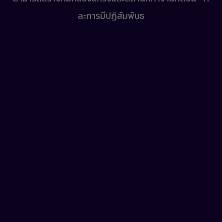
ละการมีปฏิสัมพันธ
How it works
แบ่งปันเป้าหมายของคุณ
บอกเราเกี่ยวกับเป้าหมายวัฒนธรรมองค์กรและ