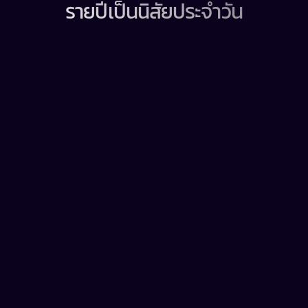
รายปีเป็นนิสัยประจำวัน
Just Okay
How do you
feel today ?
Very Happy
Not Great
การเช็กอินประจำวัน 3 นาที
การเช็กอินสั้นๆ ที่มีประสิทธิภาพ เพื่อขับเคลื่อนการ
มีส่วนร่วม