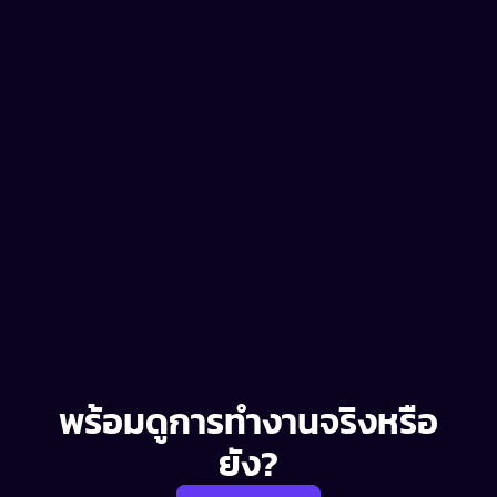
M
S
O
M
T
W
T
F
ความคืบหน้า
: ติดตาม
โฟกัสครอบคลุม
89%
ว่าคุณกำลังก้าวไป
ข้างหน้า
เป้าหมายสอดคล้อง
70%
ดูความสอดคล้อง ความผูกพัน และประสิทธิภาพของผู้
จัดการที่ดีขึ้นทุกสัปดาห์ จับปัญหาได้ล่วงหน้า 90 วัน 
ก่อนที่จะมีคนยื่นใบลาออก
พร้อมดูการทำงานจริงหรือ
ยัง?