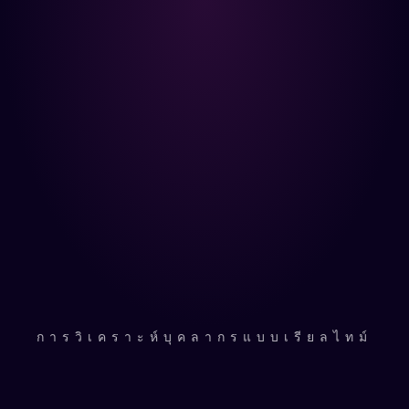
โหมดเรียนรู้เฉพาะสำหรับแต่ละคน
ข้อมูลเชิงลึกแบบเรียลไทม์
กิจกรรมเชื่อมสัมพันธ์ในทีม (team building)
การชื่นชม
การวิเคราะห์บุคลากรแบบเรียลไทม์
ดูความรู้สึก โฟกัส และความ
รางวัล
คืบหน้า ในที่เดียว