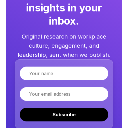
insights in your
inbox.
Original research on workplace
culture, engagement, and
leadership, sent when we publish.
Name
Email
Subscribe