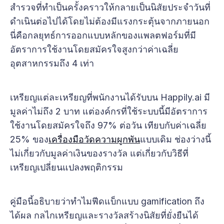
สำรวจที่ทำเป็นครั้งคราวให้กลายเป็นนิสัยประจำวันที่
ดำเนินต่อไปได้โดยไม่ต้องมีแรงกระตุ้นจากภายนอก
นี่คือกลยุทธ์การออกแบบหลักของแพลตฟอร์มที่มี
อัตราการใช้งานโดยสมัครใจสูงกว่าค่าเฉลี่ย
อุตสาหกรรมถึง 4 เท่า
เหรียญแต่ละเหรียญที่พนักงานได้รับบน Happily.ai มี
มูลค่าไม่ถึง 2 บาท แต่องค์กรที่ใช้ระบบนี้มีอัตราการ
ใช้งานโดยสมัครใจถึง 97% ต่อวัน เทียบกับค่าเฉลี่ย
25% ของ
เครื่องมือวัดความผูกพัน
แบบเดิม ช่องว่างนี้
ไม่เกี่ยวกับมูลค่าเงินของรางวัล แต่เกี่ยวกับวิธีที่
เหรียญเปลี่ยนแปลงพฤติกรรม
คู่มือนี้อธิบายว่าทำไมฟีดแบ็กแบบ gamification ถึง
ได้ผล กลไกเหรียญและรางวัลสร้างนิสัยที่ยั่งยืนได้