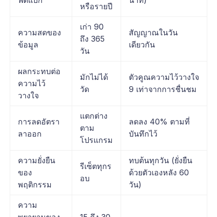
หรือรายปี
เก่า 90
ความสดของ
สัญญาณในวัน
ถึง 365
ข้อมูล
เดียวกัน
วัน
ผลกระทบต่อ
มักไม่ได้
ตัวคูณความไว้วางใจ
ความไว้
วัด
9 เท่าจากการชื่นชม
วางใจ
แตกต่าง
การลดอัตรา
ลดลง 40% ตามที่
ตาม
ลาออก
บันทึกไว้
โปรแกรม
ความยั่งยืน
ทบต้นทุกวัน (ยั่งยืน
รีเซ็ตทุกร
ของ
ด้วยตัวเองหลัง 60
อบ
พฤติกรรม
วัน)
ความ
พยายามของ
15 ถึง 30