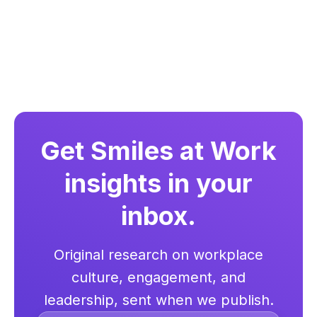
Get Smiles at Work
insights in your
inbox.
Original research on workplace
culture, engagement, and
leadership, sent when we publish.