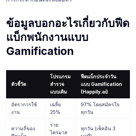
ข้อมูลบอกอะไรเกี่ยวกับฟีด
แบ็กพนักงานแบบ
Gamification
โปรแกรม
ฟีดแบ็กประจำวัน
ตัวชี้วัด
สำรวจ
แบบ Gamification
แบบเดิม
(Happily.ai)
อัตราการใช้
เฉลี่ย
97% โดยสมัครใจ
งาน
25%
ทุกวัน
ราย
ความถี่ของ
ทุกวัน (เช็คอิน 3
ไตรมาส
ฟีดแบ็ก
นาที)