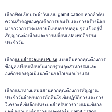
เลือกฟีดแบ็กประจำวันแบบ gamification หากลำดับ
ความสำคัญของคุณคือการยอมรับและการสร้างนิสัย
มากกว่าการวัดผลรายปีแบบครอบคลุม จุดแข็งอยู่ที่
สัญญาณต่อเนื่องและการเปลี่ยนแปลงพฤติกรรม
ประจำวัน
เลือก
แบบสำรวจแบบ Pulse
แบบเดิมหากคุณต้องการ
ข้อมูลเปรียบเทียบกับมาตรฐานอุตสาหกรรมและ
องค์กรของคุณมีแนวต้านกลไกเกมอย่างแรง
เลือกแนวทางผสมผสานหากคุณต้องการสัญญาณ
ประจำวันสำหรับการตัดสินใจเชิงปฏิบัติการและการ
วิเคราะห์เชิงลึกเป็นระยะสำหรับการวางแผนเชิงกล
ยุทธ์ หลายองค์กรวางแพลตฟอร์ม gamification