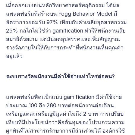
เมื่อออกแบบบนหลักวิทยาศาสตร์พฤติกรรม ได้ผล
แพลตฟอร์มที่สร้างบน Fogg Behavior Model มี
อัตราการยอมรับ 97% เทียบกับค่าเฉลี่ยอุตสาหกรรม
25% กลไกไม่ใช่ว่า gamification ทำให้พนักงานเสีย
สมาธิด้วยเกม แต่มันลดอุปสรรคและเพิ่มสัญญาณ
รางวัลภายในให้กับการกระทำที่พนักงานเห็นคุณค่า
อยู่แล้ว
ระบบรางวัลพนักงานมีค่าใช้จ่ายเท่าไหร่ต่อคน?
แพลตฟอร์มฟีดแบ็กแบบ gamification มีค่าใช้จ่าย
ประมาณ 100 ถึง 280 บาทต่อพนักงานต่อเดือน
เหรียญแต่ละเหรียญมีมูลค่าไม่ถึง 2 บาท การเปรียบ
เทียบที่มีประโยชน์กว่าคือต้นทุนของโปรแกรมความ
ผูกพันที่ไม่สามารถรักษาการมีส่วนร่วมได้ องค์กรใช้