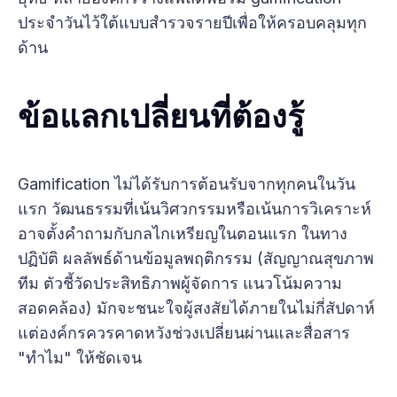
ประจำวันไว้ใต้แบบสำรวจรายปีเพื่อให้ครอบคลุมทุก
ด้าน
ข้อแลกเปลี่ยนที่ต้องรู้
Gamification ไม่ได้รับการต้อนรับจากทุกคนในวัน
แรก วัฒนธรรมที่เน้นวิศวกรรมหรือเน้นการวิเคราะห์
อาจตั้งคำถามกับกลไกเหรียญในตอนแรก ในทาง
ปฏิบัติ ผลลัพธ์ด้านข้อมูลพฤติกรรม (สัญญาณสุขภาพ
ทีม ตัวชี้วัดประสิทธิภาพผู้จัดการ แนวโน้มความ
สอดคล้อง) มักจะชนะใจผู้สงสัยได้ภายในไม่กี่สัปดาห์
แต่องค์กรควรคาดหวังช่วงเปลี่ยนผ่านและสื่อสาร
"ทำไม" ให้ชัดเจน