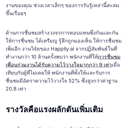
งานของคุณ ช่วงเวลาเล็กๆ ของการรับรู้เหล่านี้สะสม
ขึ้นเรื่อยๆ
ด้านการชื่นชมสร้างวงจรการตอบแทนซึ่งกันและกัน
ให้การชื่นชม ได้เหรียญ รู้สึกถูกมองเห็น ให้การชื่นชม
เพิ่มอีก งานวิจัยของ Happily.ai จากปฏิสัมพันธ์ในที่
ทำงานกว่า 10 ล้านครั้งพบว่า พนักงานที่ให้
การชื่นชม
เพื่อนร่วมงานได้รับความไว้วางใจมากกว่า 9 เท่า
เมื่อ
เทียบกับผู้ที่ไม่เคยให้ พนักงานที่ทั้งให้และรับการ
ชื่นชมมีอัตราความไว้วางใจ 52% ซึ่งสูงกว่าค่าฐาน
20.8 เท่า
รางวัลคือแรงผลักดันเพิ่มเติม