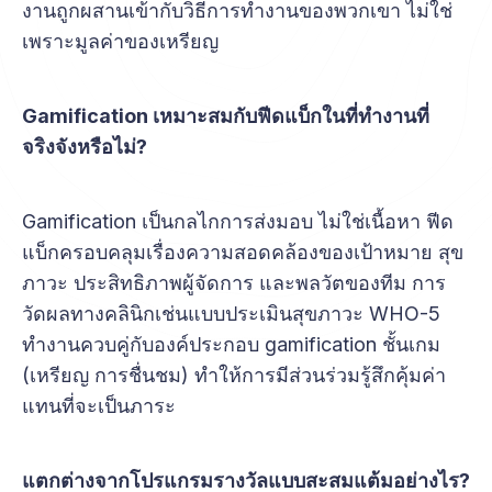
งานถูกผสานเข้ากับวิธีการทำงานของพวกเขา ไม่ใช่
เพราะมูลค่าของเหรียญ
Gamification เหมาะสมกับฟีดแบ็กในที่ทำงานที่
จริงจังหรือไม่?
Gamification เป็นกลไกการส่งมอบ ไม่ใช่เนื้อหา ฟีด
แบ็กครอบคลุมเรื่องความสอดคล้องของเป้าหมาย สุข
ภาวะ ประสิทธิภาพผู้จัดการ และพลวัตของทีม การ
วัดผลทางคลินิกเช่นแบบประเมินสุขภาวะ WHO-5
ทำงานควบคู่กับองค์ประกอบ gamification ชั้นเกม
(เหรียญ การชื่นชม) ทำให้การมีส่วนร่วมรู้สึกคุ้มค่า
แทนที่จะเป็นภาระ
แตกต่างจากโปรแกรมรางวัลแบบสะสมแต้มอย่างไร?