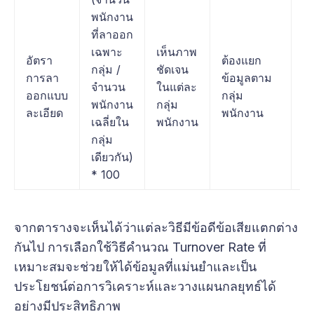
พนักงาน
อง
ที่ลาออก
ต้
เฉพาะ
เห็นภาพ
วิ
อัตรา
ต้องแยก
กลุ่ม /
ชัดเจน
T
การลา
ข้อมูลตาม
จำนวน
ในแต่ละ
R
ออกแบบ
กลุ่ม
พนักงาน
กลุ่ม
แ
ละเอียด
พนักงาน
เฉลี่ยใน
พนักงาน
หร
กลุ่ม
ต
เดียวกัน)
ง
* 100
จากตารางจะเห็นได้ว่าแต่ละวิธีมีข้อดีข้อเสียแตกต่าง
กันไป การเลือกใช้วิธีคำนวณ Turnover Rate ที่
เหมาะสมจะช่วยให้ได้ข้อมูลที่แม่นยำและเป็น
ประโยชน์ต่อการวิเคราะห์และวางแผนกลยุทธ์ได้
อย่างมีประสิทธิภาพ