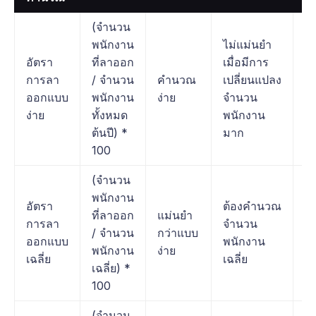
(จำนวน
พนักงาน
ไม่แม่นยำ
อง
อัตรา
ที่ลาออก
เมื่อมีการ
จ
การลา
/ จำนวน
คำนวณ
เปลี่ยนแปลง
พ
ออกแบบ
พนักงาน
ง่าย
จำนวน
ค่
ง่าย
ทั้งหมด
พนักงาน
คง
ต้นปี) *
มาก
100
(จำนวน
อง
พนักงาน
อัตรา
ต้องคำนวณ
ก
ที่ลาออก
แม่นยำ
การลา
จำนวน
เป
/ จำนวน
กว่าแบบ
ออกแบบ
พนักงาน
จ
พนักงาน
ง่าย
เฉลี่ย
เฉลี่ย
พ
เฉลี่ย) *
ป
100
(จำนวน