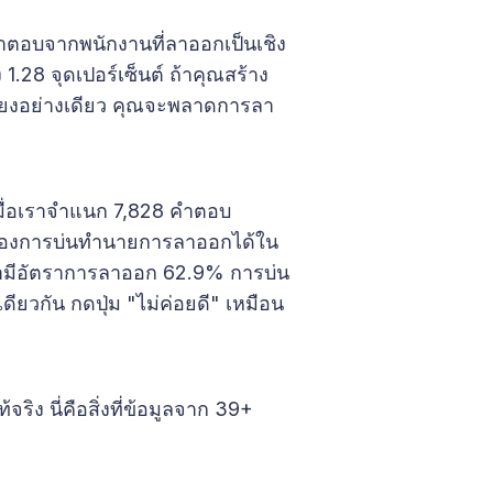
ำตอบจากพนักงานที่ลาออกเป็นเชิง
ง 1.28 จุดเปอร์เซ็นต์ ถ้าคุณสร้าง
ยงอย่างเดียว คุณจะพลาดการลา
มื่อเราจำแนก 7,828 คำตอบ
าพของการบ่นทำนายการลาออกได้ใน
น้ามีอัตราการลาออก 62.9% การบ่น
ยวกัน กดปุ่ม "ไม่ค่อยดี" เหมือน
ริง นี่คือสิ่งที่ข้อมูลจาก 39+