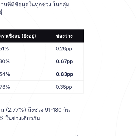
ที่มีข้อมูลในทุกช่วง ในกลุ่ม
่
ตราเชิงลบ (ยังอยู่)
ช่องว่าง
.51%
0.26pp
.30%
0.67pp
.54%
0.83pp
.78%
0.36pp
อน (2.77%) ถึงช่วง 91-180 วัน
8% ในช่วงเดียวกัน