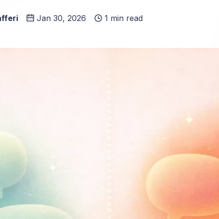
fferi
Jan 30, 2026
1 min read