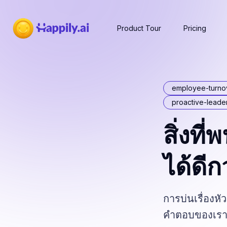
Product Tour
Pricing
employee-turno
proactive-leade
สิ่งท
ได้ดีก
การบ่นเรื่องหั
คำตอบของเรา