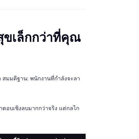
ขเล็กกว่าที่คุณ
สมมติฐาน: พนักงานที่กำลังจะลา
ีคำตอบเชิงลบมากกว่าจริง แต่กลไก