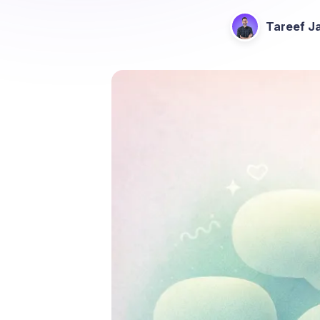
Tareef Ja