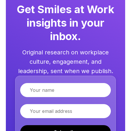
Get Smiles at Work
insights in your
inbox.
Original research on workplace
culture, engagement, and
leadership, sent when we publish.
Name
Email