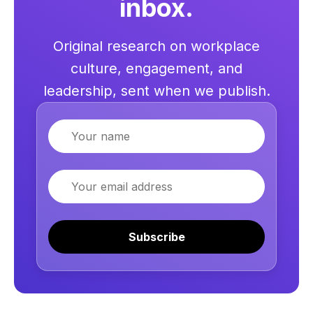
inbox.
Original research on workplace
culture, engagement, and
leadership, sent when we publish.
Name
Email
Subscribe