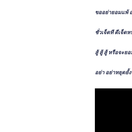
ขออย่ายอมแพ้ อ
ชั่วเจ็ดที ดีเจ็ดห
สู้ สู้ สู้ หรือจะย
อย่า อย่าหยุดยั้ง