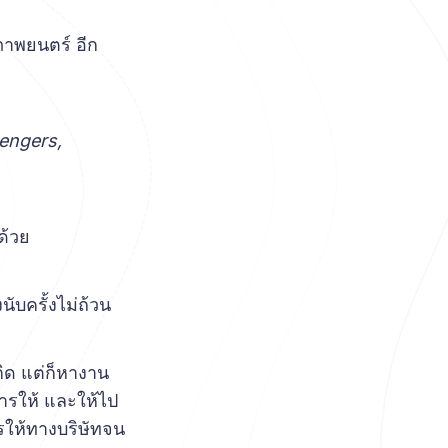
ำภาพยนตร์ อีก
vengers,
ด้วย
ับครั้งไม่ถ้วน
กิด แต่ก็หางาน
ารให้ และให้ไป
รให้ทางบริษัทจน