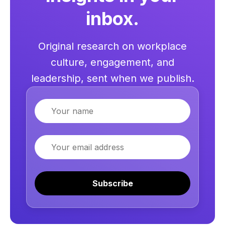
inbox.
Original research on workplace
culture, engagement, and
leadership, sent when we publish.
Name
Email
Subscribe