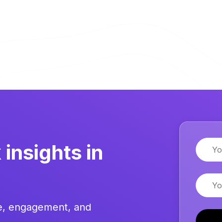
Name
insights in
Email
re, engagement, and