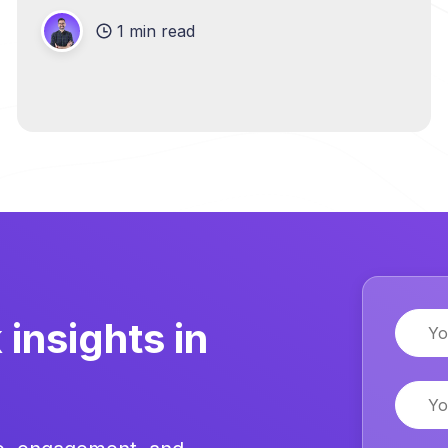
1 min read
Name
insights in
Email