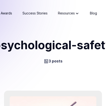
Awards
Success Stories
Resources
Blog
sychological-safe
3 posts