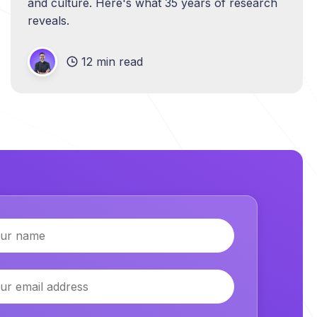
and culture. Here's what 35 years of research
reveals.
12 min read