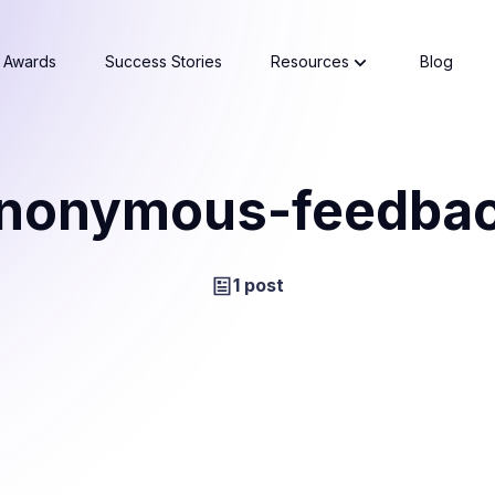
Awards
Success Stories
Resources
Blog
nonymous-feedba
1 post