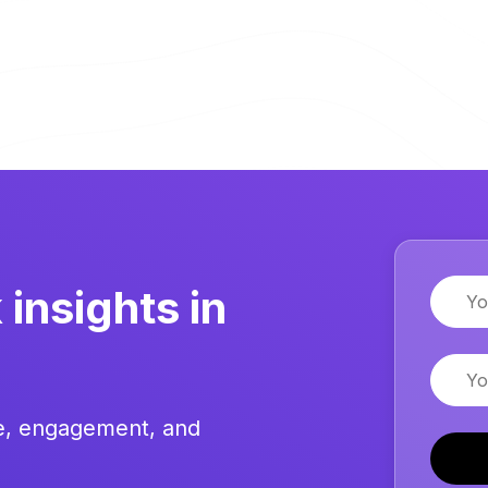
Name
insights in
Email
re, engagement, and